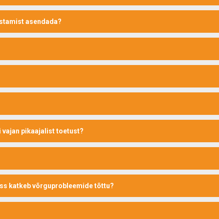
õustamist asendada?
 vajan pikaajalist toetust?
nss katkeb võrguprobleemide tõttu?