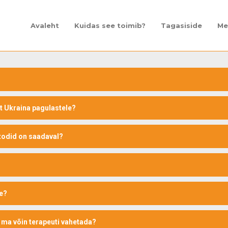
Avaleht
Kuidas see toimib?
Tagasiside
Me
lt Ukraina pagulastele?
etodid on saadaval?
se?
 ma võin terapeuti vahetada?