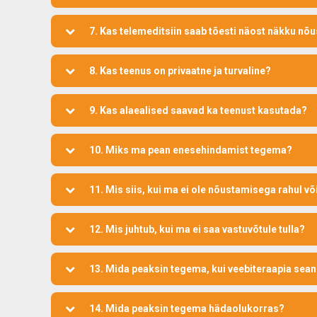
7. Kas telemeditsiin saab tõesti näost näkku n
8. Kas teenus on privaatne ja turvaline?
9. Kas alaealised saavad ka teenust kasutada?
10. Miks ma pean enesehindamist tegema?
11. Mis siis, kui ma ei ole nõustamisega rahul või
12. Mis juhtub, kui ma ei saa vastuvõtule tulla?
13. Mida peaksin tegema, kui veebiteraapia sea
14. Mida peaksin tegema hädaolukorras?