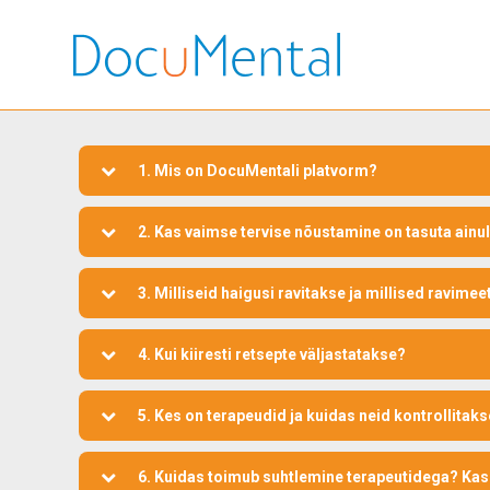
1. Mis on DocuMentali platvorm?
2. Kas vaimse tervise nõustamine on tasuta ainu
3. Milliseid haigusi ravitakse ja millised ravime
4. Kui kiiresti retsepte väljastatakse?
5. Kes on terapeudid ja kuidas neid kontrollitak
6. Kuidas toimub suhtlemine terapeutidega? Kas