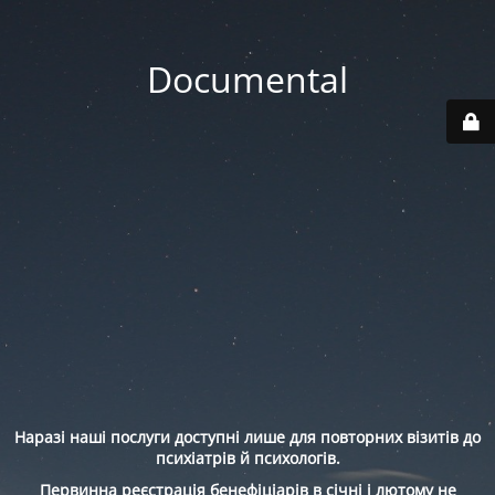
Documental
Наразі наші послуги доступні лише для повторних візитів до
психіатрів й психологів.
Первинна реєстрація бенефіціарів в січні і лютому не