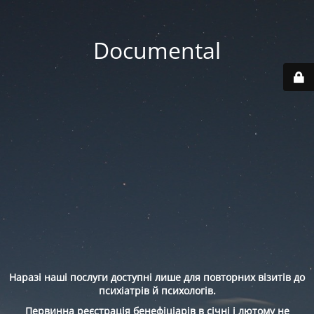
Documental
Наразі наші послуги доступні лише для повторних візитів до
психіатрів й психологів.
Первинна реєстрація бенефіціарів в січні і лютому не